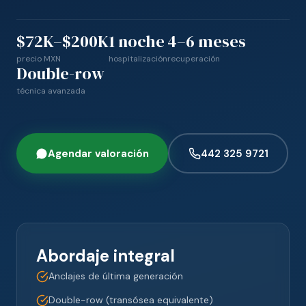
$72K–$200K
1 noche
4–6 meses
precio MXN
hospitalización
recuperación
Double-row
técnica avanzada
Agendar valoración
442 325 9721
Abordaje integral
Anclajes de última generación
Double-row (transósea equivalente)