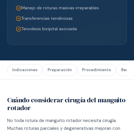
Manejo de roturas masivas irreparables
Transferencias tendinosas
Tenodesis bicipital asociada
Indicaciones
Preparación
Procedimiento
Recup
Cuándo considerar cirugía del manguito
rotador
No toda rotura de manguito rotador necesita cirugía.
Muchas roturas parciales y degenerativas mejoran con